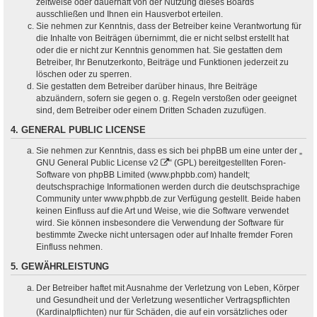
zeitweise oder dauerhaft von der Nutzung dieses Boards
ausschließen und Ihnen ein Hausverbot erteilen.
Sie nehmen zur Kenntnis, dass der Betreiber keine Verantwortung für
die Inhalte von Beiträgen übernimmt, die er nicht selbst erstellt hat
oder die er nicht zur Kenntnis genommen hat. Sie gestatten dem
Betreiber, Ihr Benutzerkonto, Beiträge und Funktionen jederzeit zu
löschen oder zu sperren.
Sie gestatten dem Betreiber darüber hinaus, Ihre Beiträge
abzuändern, sofern sie gegen o. g. Regeln verstoßen oder geeignet
sind, dem Betreiber oder einem Dritten Schaden zuzufügen.
4. GENERAL PUBLIC LICENSE
Sie nehmen zur Kenntnis, dass es sich bei phpBB um eine unter der „
GNU General Public License v2
“ (GPL) bereitgestellten Foren-
Software von phpBB Limited (www.phpbb.com) handelt;
deutschsprachige Informationen werden durch die deutschsprachige
Community unter www.phpbb.de zur Verfügung gestellt. Beide haben
keinen Einfluss auf die Art und Weise, wie die Software verwendet
wird. Sie können insbesondere die Verwendung der Software für
bestimmte Zwecke nicht untersagen oder auf Inhalte fremder Foren
Einfluss nehmen.
5. GEWÄHRLEISTUNG
Der Betreiber haftet mit Ausnahme der Verletzung von Leben, Körper
und Gesundheit und der Verletzung wesentlicher Vertragspflichten
(Kardinalpflichten) nur für Schäden, die auf ein vorsätzliches oder