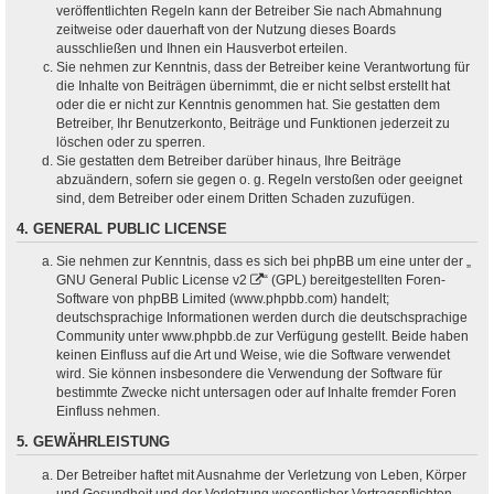
veröffentlichten Regeln kann der Betreiber Sie nach Abmahnung
zeitweise oder dauerhaft von der Nutzung dieses Boards
ausschließen und Ihnen ein Hausverbot erteilen.
Sie nehmen zur Kenntnis, dass der Betreiber keine Verantwortung für
die Inhalte von Beiträgen übernimmt, die er nicht selbst erstellt hat
oder die er nicht zur Kenntnis genommen hat. Sie gestatten dem
Betreiber, Ihr Benutzerkonto, Beiträge und Funktionen jederzeit zu
löschen oder zu sperren.
Sie gestatten dem Betreiber darüber hinaus, Ihre Beiträge
abzuändern, sofern sie gegen o. g. Regeln verstoßen oder geeignet
sind, dem Betreiber oder einem Dritten Schaden zuzufügen.
4. GENERAL PUBLIC LICENSE
Sie nehmen zur Kenntnis, dass es sich bei phpBB um eine unter der „
GNU General Public License v2
“ (GPL) bereitgestellten Foren-
Software von phpBB Limited (www.phpbb.com) handelt;
deutschsprachige Informationen werden durch die deutschsprachige
Community unter www.phpbb.de zur Verfügung gestellt. Beide haben
keinen Einfluss auf die Art und Weise, wie die Software verwendet
wird. Sie können insbesondere die Verwendung der Software für
bestimmte Zwecke nicht untersagen oder auf Inhalte fremder Foren
Einfluss nehmen.
5. GEWÄHRLEISTUNG
Der Betreiber haftet mit Ausnahme der Verletzung von Leben, Körper
und Gesundheit und der Verletzung wesentlicher Vertragspflichten