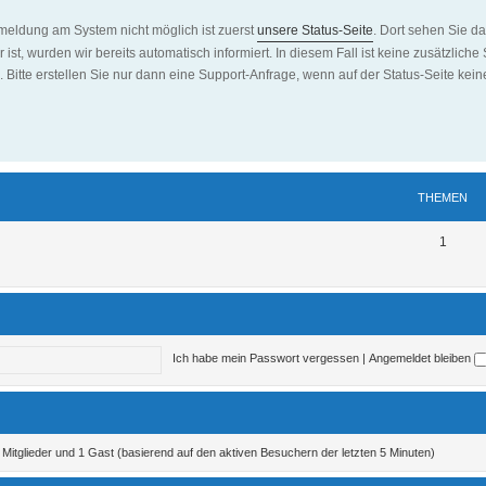
meldung am System nicht möglich ist zuerst
unsere Status-Seite
. Dort sehen Sie da
bar ist, wurden wir bereits automatisch informiert. In diesem Fall ist keine zusätzl
 Bitte erstellen Sie nur dann eine Support-Anfrage, wenn auf der Status-Seite keine 
THEMEN
1
Ich habe mein Passwort vergessen
|
Angemeldet bleiben
e Mitglieder und 1 Gast (basierend auf den aktiven Besuchern der letzten 5 Minuten)